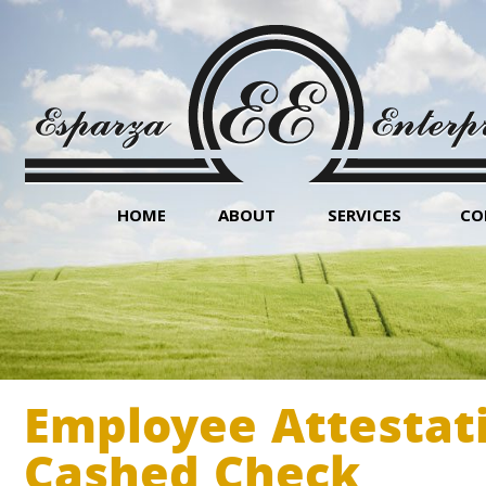
HOME
ABOUT
SERVICES
CO
Employee Attestati
Cashed Check